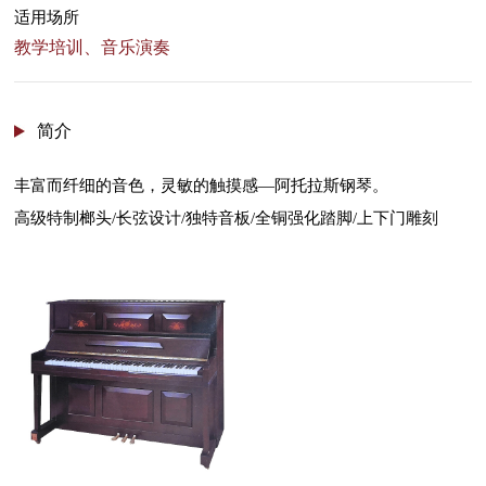
适用场所
教学培训、音乐演奏
简介
丰富而纤细的音色，灵敏的触摸感—阿托拉斯钢琴。
高级特制榔头/长弦设计/独特音板/全铜强化踏脚/上下门雕刻